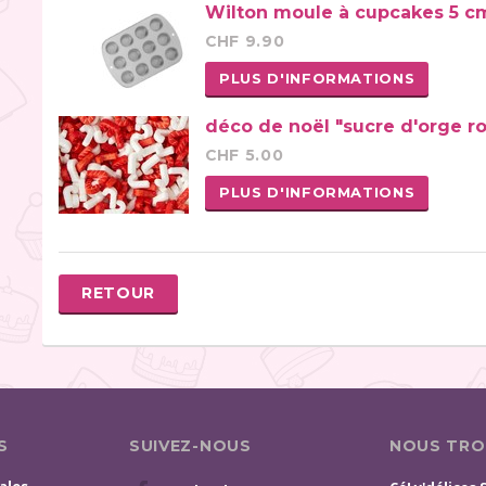
Wilton moule à cupcakes 5 cm
CHF 9.90
PLUS D'INFORMATIONS
déco de noël "sucre d'orge r
CHF 5.00
PLUS D'INFORMATIONS
RETOUR
S
SUIVEZ-NOUS
NOUS TRO