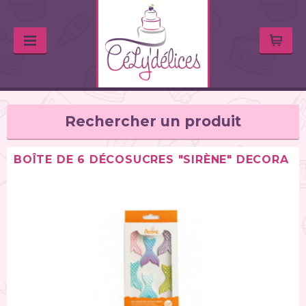
Rechercher un produit
BOÎTE DE 6 DÉCOSUCRES "SIRÈNE" DECORA
TYPE DE PRODUIT
Huiles & arômes (46)
Colorants alimentaires (67)
Feutres alimentaires (11)
Peintures alimentaires (38)
Chocolats / Candy Melts (36)
Colles comestibles (2)