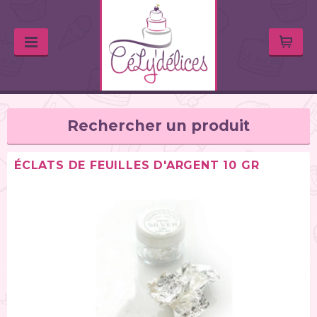
Rechercher un produit
ÉCLATS DE FEUILLES D'ARGENT 10 GR
TYPE DE PRODUIT
Huiles & arômes (46)
Colorants alimentaires (67)
Feutres alimentaires (11)
Peintures alimentaires (38)
Chocolats / Candy Melts (36)
Colles comestibles (2)