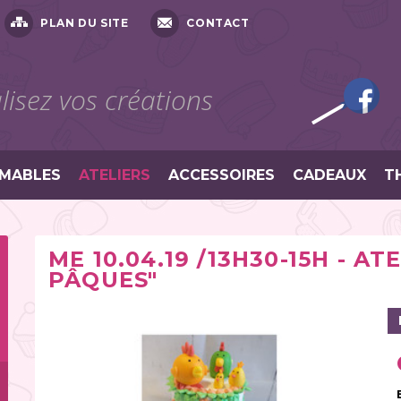
PLAN DU SITE
CONTACT
isez vos créations
MABLES
ATELIERS
ACCESSOIRES
CADEAUX
T
ME 10.04.19 /13H30-15H - A
PÂQUES"