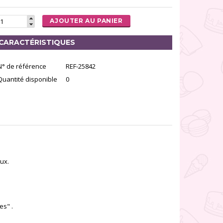
AJOUTER AU PANIER
CARACTÉRISTIQUES
N° de référence
REF-25842
Quantité disponible
0
ux.
es" .