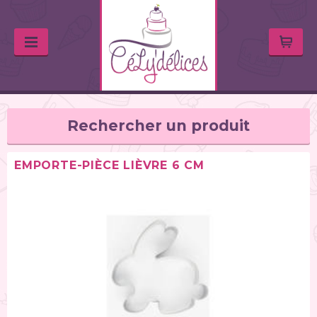
Rechercher un produit
EMPORTE-PIÈCE LIÈVRE 6 CM
TYPE DE PRODUIT
Balances de cuisine (1)
Chalumeaux (1)
Moules (391)
Douilles (76)
Poches à douille et bouteilles (62)
Spatules / ustensiles (90)