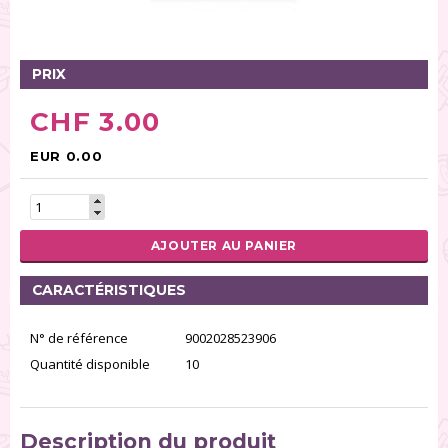
Tables tournantes (5)
Présentoirs (111)
Pinces (6)
PRIX
Rouleaux (18)
CHF 3.00
Tapis (21)
Emporte-pièces (167)
EUR 0.00
Bordures à gâteaux (35)
Outils pour pâte à sucre (86)
Presses à textures (26)
AJOUTER AU PANIER
RÉINITIALISER LA RECHERCHE
CARACTÉRISTIQUES
N° de référence
9002028523906
Quantité disponible
10
Description du produit