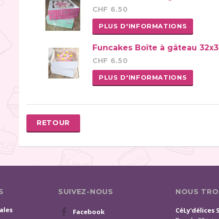
CHF 6.50
PLUS D'INFORMATIONS
Funcakes Boîte à gâteau 32x3
CHF 6.50
PLUS D'INFORMATIONS
RETOUR
S
SUIVEZ-NOUS
NOUS TRO
ales
CéLy'délices 
Facebook