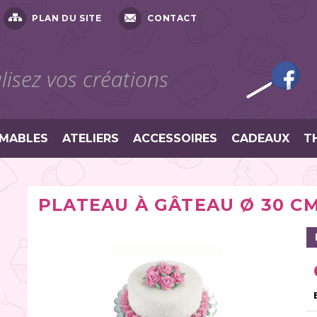
PLAN DU SITE
CONTACT
isez vos créations
MABLES
ATELIERS
ACCESSOIRES
CADEAUX
T
PLATEAU À GÂTEAU Ø 30 C