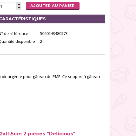
AJOUTER AU PANIER
CARACTÉRISTIQUES
N° de référence
5060543480573
Quantité disponible
2
iroir argenté pour gâteau de PME. Ce support à gâteau
x11.5cm 2 pièces "Delicious"