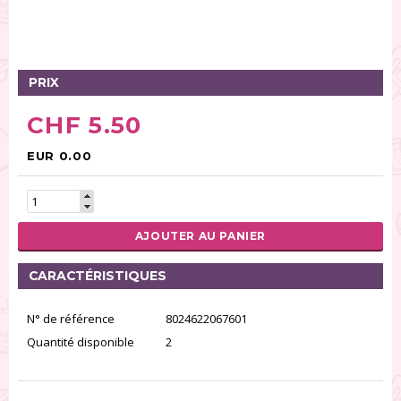
Tables tournantes (5)
Présentoirs (111)
Pinces (6)
PRIX
Rouleaux (18)
Tapis (21)
CHF 5.50
Emporte-pièces (167)
Bordures à gâteaux (35)
EUR 0.00
Outils pour pâte à sucre (86)
Presses à textures (26)
AJOUTER AU PANIER
RÉINITIALISER LA RECHERCHE
CARACTÉRISTIQUES
N° de référence
8024622067601
Quantité disponible
2