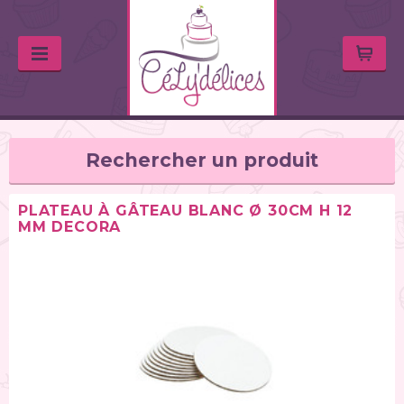
Rechercher un produit
PLATEAU À GÂTEAU BLANC Ø 30CM H 12
MM DECORA
TYPE DE PRODUIT
Balances de cuisine (1)
Chalumeaux (1)
Moules (391)
Douilles (76)
Poches à douille et bouteilles (62)
Spatules / ustensiles (90)