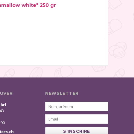
hmallow white" 250 gr
UVER
NEWSLETTER
Sàrl
 43
 90
S'INSCRIRE
ices.ch