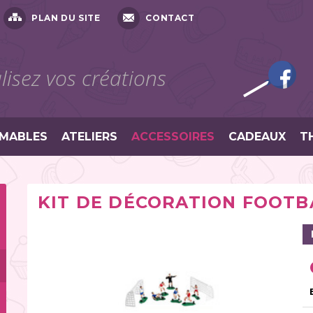
PLAN DU SITE
CONTACT
isez vos créations
MABLES
ATELIERS
ACCESSOIRES
CADEAUX
T
KIT DE DÉCORATION FOOTB