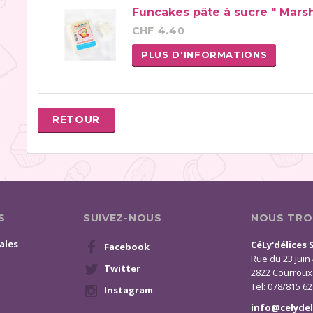
Funcakes pâte à sucre " Mars
CHF 4.40
PLUS D'INFORMATIONS
RETOUR
S
SUIVEZ-NOUS
NOUS TRO
ales
CéLy'délices 
Facebook
Rue du 23 juin
Twitter
2822 Courroux
Tel: 078/815 62
Instagram
info@celydel