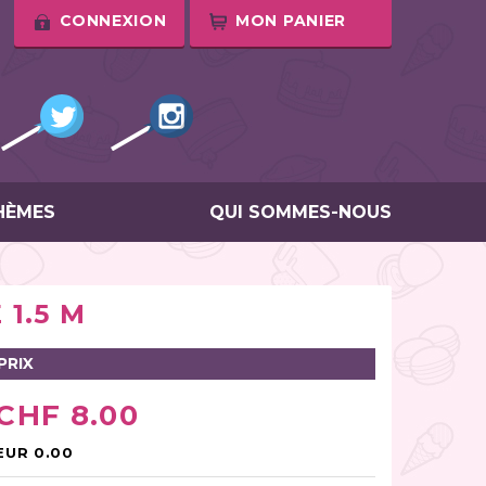
CONNEXION
MON PANIER
HÈMES
QUI SOMMES-NOUS
1.5 M
PRIX
CHF 8.00
EUR 0.00