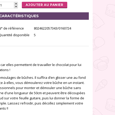
AJOUTER AU PANIER
CARACTÉRISTIQUES
N° de référence
8024622057343/0160724
Quantité disponible
5
car elles permettent de travailler le chocolat pour lui
ations !
moulages de bûches. Il suffira d’en glisser une au fond
âce à elles, vous démoulerez votre bûche en un instant.
ofessionnels pour monter et démouler une bûche sans
ûche d'une longueur de 50cm et peuvent être découpées
aud sur votre feuille guitare, puis lui donner la forme de
mple. Laissez refroidir, puis décollez simplement votre
nts !!