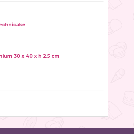
echnicake
nium 30 x 40 x h 2.5 cm