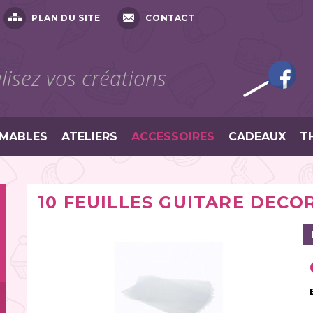
PLAN DU SITE
CONTACT
isez vos créations
MABLES
ATELIERS
ACCESSOIRES
CADEAUX
T
10 FEUILLES GUITARE DECO