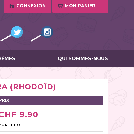
CONNEXION
MON PANIER
HÈMES
QUI SOMMES-NOUS
RA (RHODOÏD)
PRIX
CHF 9.90
EUR 0.00