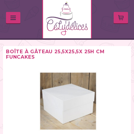
BOÎTE À GÂTEAU 25,5X25,5X 25H CM
FUNCAKES