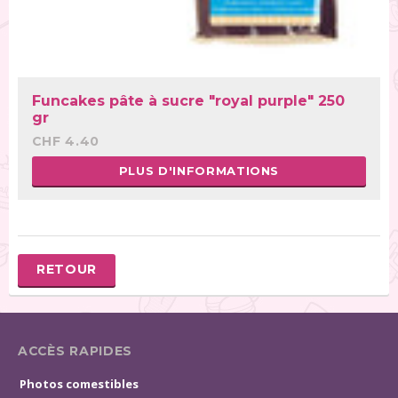
Funcakes pâte à sucre "royal purple" 250
gr
CHF 4.40
PLUS D'INFORMATIONS
RETOUR
ACCÈS RAPIDES
Photos comestibles