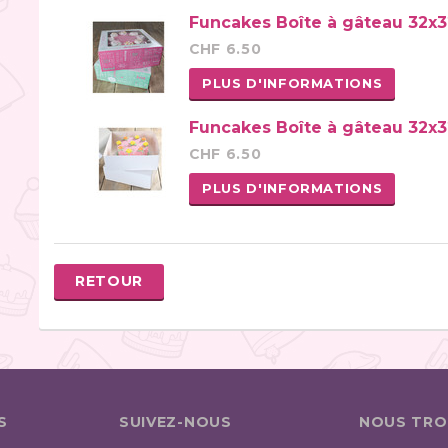
Funcakes Boîte à gâteau 32x32
CHF 6.50
PLUS D'INFORMATIONS
Funcakes Boîte à gâteau 32x3
CHF 6.50
PLUS D'INFORMATIONS
RETOUR
S
SUIVEZ-NOUS
NOUS TRO