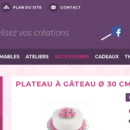
PLAN DU SITE
CONTACT
isez vos créations
MABLES
ATELIERS
ACCESSOIRES
CADEAUX
T
PLATEAU À GÂTEAU Ø 30 CM