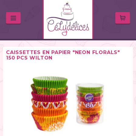
CAISSETTES EN PAPIER "NEON FLORALS"
150 PCS WILTON