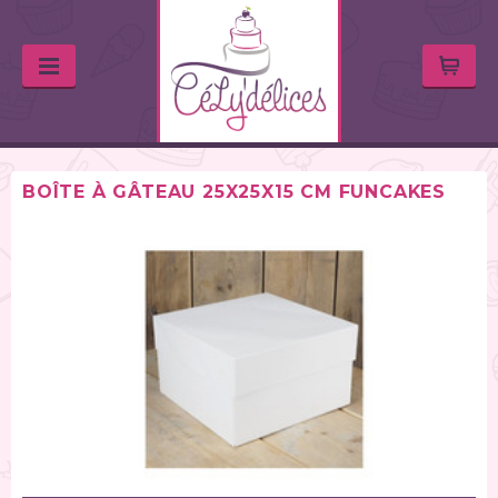
BOÎTE À GÂTEAU 25X25X15 CM FUNCAKES