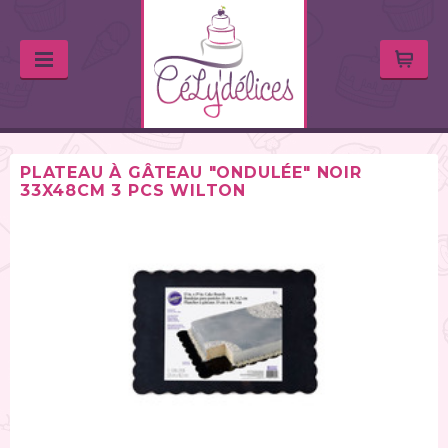
PLATEAU À GÂTEAU "ONDULÉE" NOIR
33X48CM 3 PCS WILTON