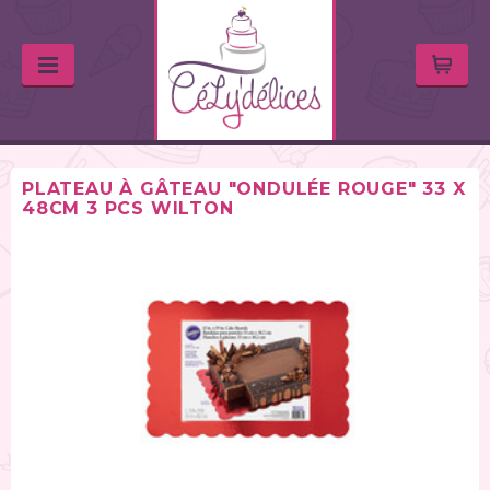
PLATEAU À GÂTEAU "ONDULÉE ROUGE" 33 X
48CM 3 PCS WILTON