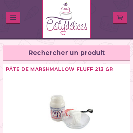
Rechercher un produit
PÂTE DE MARSHMALLOW FLUFF 213 GR
TYPE DE PRODUIT
Huiles & arômes (46)
Colorants alimentaires (67)
Feutres alimentaires (11)
Peintures alimentaires (38)
Chocolats / Candy Melts (36)
Colles comestibles (2)