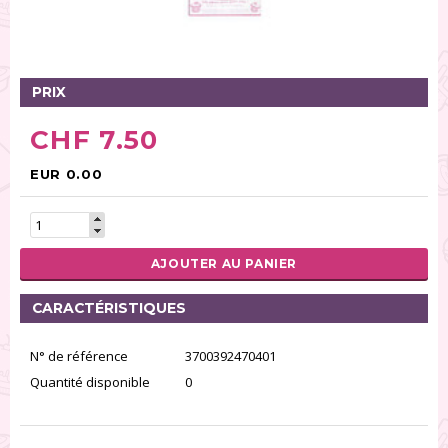
Glaçages (32)
Sucre (236)
Pâte à sucre (70)
PRIX
Gâteaux (11)
Poudres alimentaires (31)
CHF 7.50
Spray (26)
Préparation et aide pour pâtisserie (125)
EUR 0.00
Modelage/Pastillage (32)
Pâte pour créer de la dentelle (6)
Fondants (13)
AJOUTER AU PANIER
RÉINITIALISER LA RECHERCHE
CARACTÉRISTIQUES
N° de référence
3700392470401
Quantité disponible
0