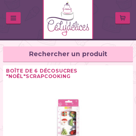
Rechercher un produit
BOÎTE DE 6 DÉCOSUCRES
"NOÊL"SCRAPCOOKING
TYPE DE PRODUIT
Huiles & arômes (46)
Colorants alimentaires (67)
Feutres alimentaires (11)
Peintures alimentaires (38)
Chocolats / Candy Melts (36)
Colles comestibles (2)