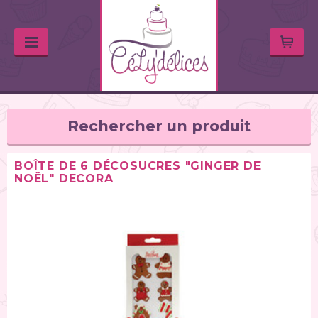
Rechercher un produit
BOÎTE DE 6 DÉCOSUCRES "GINGER DE
NOËL" DECORA
TYPE DE PRODUIT
Huiles & arômes (46)
Colorants alimentaires (67)
Feutres alimentaires (11)
Peintures alimentaires (38)
Chocolats / Candy Melts (36)
Colles comestibles (2)