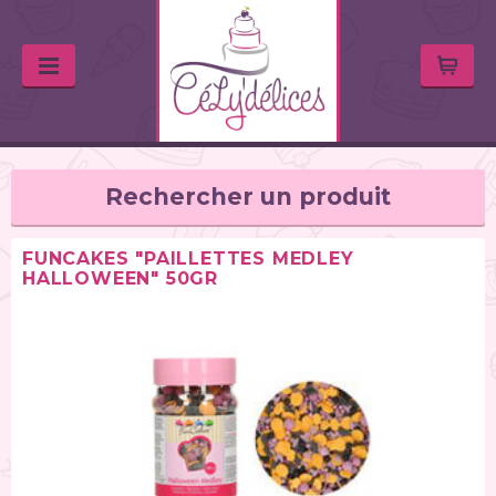
Rechercher un produit
FUNCAKES "PAILLETTES MEDLEY
HALLOWEEN" 50GR
TYPE DE PRODUIT
Huiles & arômes (46)
Colorants alimentaires (67)
Feutres alimentaires (11)
Peintures alimentaires (38)
Chocolats / Candy Melts (36)
Colles comestibles (2)