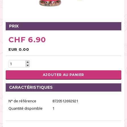
Glaçages (32)
Sucre (236)
Pâte à sucre (70)
PRIX
Gâteaux (11)
Poudres alimentaires (31)
CHF 6.90
Spray (26)
Préparation et aide pour pâtisserie (125)
EUR 0.00
Modelage/Pastillage (32)
Pâte pour créer de la dentelle (6)
Fondants (13)
AJOUTER AU PANIER
RÉINITIALISER LA RECHERCHE
CARACTÉRISTIQUES
N° de référence
8720512692921
Quantité disponible
1