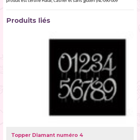
produit est certifié Halal, Casher et sans gluten (NL-090-009
Produits liés
Topper Diamant numéro 4