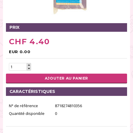
Glaçages (32)
Sucre (236)
Pâte à sucre (70)
PRIX
Gâteaux (11)
Poudres alimentaires (31)
CHF 4.40
Spray (26)
Préparation et aide pour pâtisserie (125)
EUR 0.00
Modelage/Pastillage (32)
Pâte pour créer de la dentelle (6)
Fondants (13)
AJOUTER AU PANIER
RÉINITIALISER LA RECHERCHE
CARACTÉRISTIQUES
N° de référence
8718274810356
Quantité disponible
0