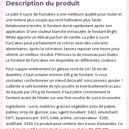
Description du produit
Le pâte à sucre de Funcakes a une meilleure qualité pour rouler et
une texture plus souple qui rend l’utilisation plus facile.
Relativement tendre, le fondant durcit rapidement après son
application. D'une couleur blanche immaculée, le fondant Bright
White apporte un délicat parfum de vanille. La pâte à sucre
FunCakes peut parfaitement se colorer avec des colorants
alimentaires. Après la coloration, laissez reposer une heure pour
obtenir un meilleur résultat. Pétrissez-la de nouveau puis étalez.
Le fondant de FunCakes est disponible en différentes couleurs.
Pour napper entièrement un gâteau rond de 24 / 26 cm de
diamètre, il faut compter environ 500 g de fondant. Si vous
souhaitez confectionner un nœud décoratif, vous pouvez ajouter 1
cuillerée à café bombée de tylo poudre et éventuellement un peu
de liquide par 250 g de fondant. Il faut pétrir correctement le
fondant avant de l'étaler sur une fine couche de sucre en poudre.
Ingrédients : sucre, matières grasses végétales (noix de palme,
palme), sirop de glucose, eau, agent mouillant : E422, émulsifiant :
E471, épaississant : E415, E466, arôme, conservateur : E200,
acidifiant : E330. Ce produit peut contenir des traces d’amandes. Ce