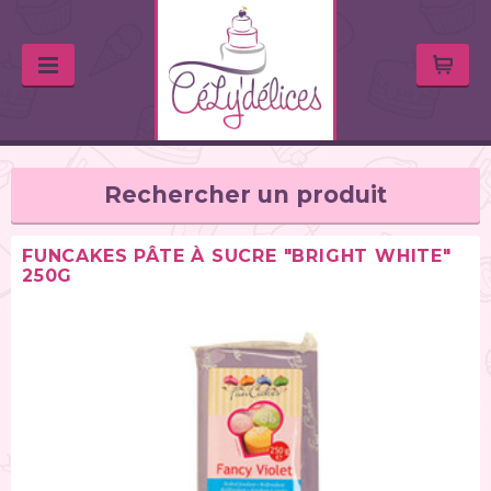
Rechercher un produit
FUNCAKES PÂTE À SUCRE "BRIGHT WHITE"
250G
TYPE DE PRODUIT
Huiles & arômes (46)
Colorants alimentaires (67)
Feutres alimentaires (11)
Peintures alimentaires (38)
Chocolats / Candy Melts (36)
Colles comestibles (2)