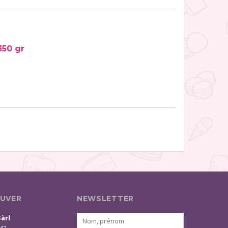
350 gr
UVER
NEWSLETTER
Sàrl