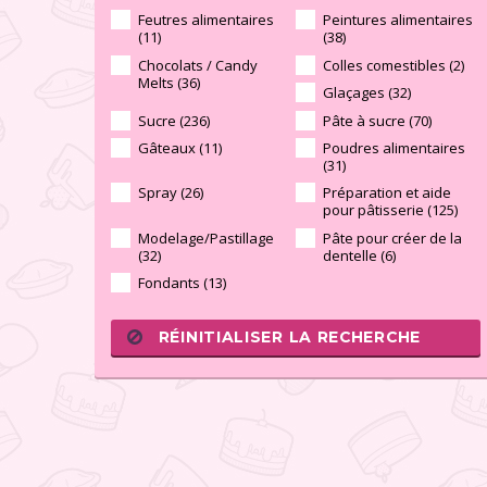
Feutres alimentaires
Peintures alimentaires
(11)
(38)
Chocolats / Candy
Colles comestibles (2)
Melts (36)
Glaçages (32)
Sucre (236)
Pâte à sucre (70)
Gâteaux (11)
Poudres alimentaires
(31)
Spray (26)
Préparation et aide
pour pâtisserie (125)
Modelage/Pastillage
Pâte pour créer de la
(32)
dentelle (6)
Fondants (13)
RÉINITIALISER LA RECHERCHE