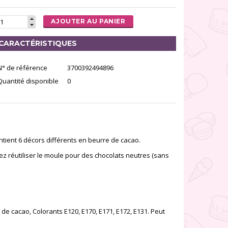
AJOUTER AU PANIER
CARACTÉRISTIQUES
N° de référence
3700392494896
Quantité disponible
0
ntient 6 décors différents en beurre de cacao.
rez réutiliser le moule pour des chocolats neutres (sans
de cacao, Colorants E120, E170, E171, E172, E131. Peut