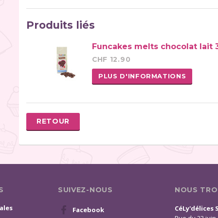
Produits liés
Funcakes melts chocolat lait 
CHF 12.90
PLUS D'INFORMATIONS
RETOUR
S
SUIVEZ-NOUS
NOUS TRO
ales
CéLy'délices 
Facebook