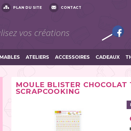
PLAN DU SITE
CONTACT
isez vos créations
MABLES
ATELIERS
ACCESSOIRES
CADEAUX
T
MOULE BLISTER CHOCOLAT 
SCRAPCOOKING