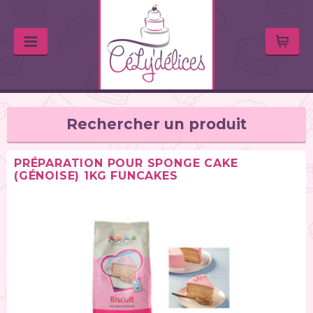
Rechercher un produit
PRÉPARATION POUR SPONGE CAKE
(GÉNOISE) 1KG FUNCAKES
TYPE DE PRODUIT
Huiles & arômes (46)
Colorants alimentaires (67)
Feutres alimentaires (11)
Peintures alimentaires (38)
Chocolats / Candy Melts (36)
Colles comestibles (2)