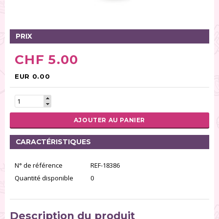
Glaçages (32)
Sucre (236)
Pâte à sucre (70)
PRIX
Gâteaux (11)
CHF 5.00
Poudres alimentaires (31)
Spray (26)
EUR 0.00
Préparation et aide pour pâtisserie (125)
Modelage/Pastillage (32)
Pâte pour créer de la dentelle (6)
AJOUTER AU PANIER
Fondants (13)
CARACTÉRISTIQUES
RÉINITIALISER LA RECHERCHE
N° de référence
REF-18386
Quantité disponible
0
Description du produit