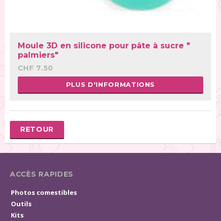
Moule 3D en silicone pour pâte à sucre "
palmiers"
CHF 7.50
PLUS D'INFORMATIONS
RETOUR
ACCÈS RAPIDES
Photos comestibles
Outils
Kits