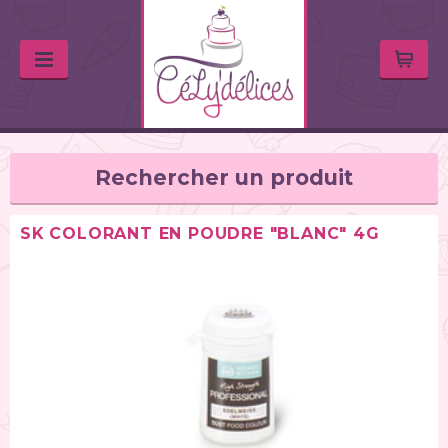
Rechercher un produit
SK COLORANT EN POUDRE "BLANC" 4G
TYPE DE PRODUIT
Huiles & arômes (46)
Colorants alimentaires (67)
Feutres alimentaires (11)
Peintures alimentaires (38)
Chocolats / Candy Melts (36)
Colles comestibles (2)