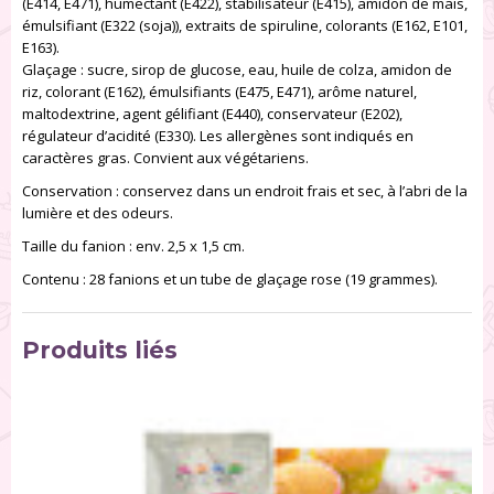
(E414, E471), humectant (E422), stabilisateur (E415), amidon de maïs,
émulsifiant (E322 (soja)), extraits de spiruline, colorants (E162, E101,
E163).
Glaçage : sucre, sirop de glucose, eau, huile de colza, amidon de
riz, colorant (E162), émulsifiants (E475, E471), arôme naturel,
maltodextrine, agent gélifiant (E440), conservateur (E202),
régulateur d’acidité (E330). Les allergènes sont indiqués en
caractères gras. Convient aux végétariens.
Conservation : conservez dans un endroit frais et sec, à l’abri de la
lumière et des odeurs.
Taille du fanion : env. 2,5 x 1,5 cm.
Contenu : 28 fanions et un tube de glaçage rose (19 grammes).
Produits liés