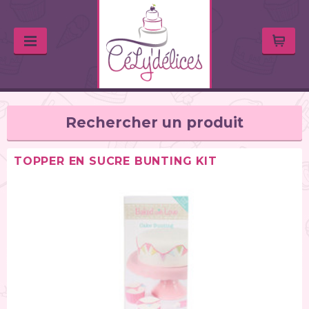
Rechercher un produit
TOPPER EN SUCRE BUNTING KIT
TYPE DE PRODUIT
Huiles & arômes (46)
Colorants alimentaires (67)
Feutres alimentaires (11)
Peintures alimentaires (38)
Chocolats / Candy Melts (36)
Colles comestibles (2)