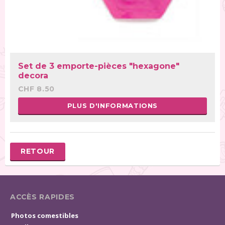
Set de 3 emporte-pièces "hexagone"
decora
CHF 8.50
PLUS D'INFORMATIONS
RETOUR
ACCÈS RAPIDES
Photos comestibles