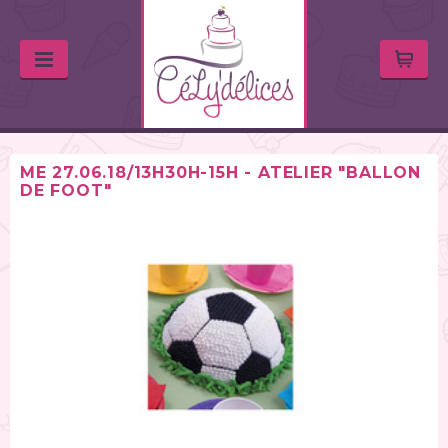
ME 27.06.18/13H30H-15H - ATELIER "BALLON
DE FOOT"