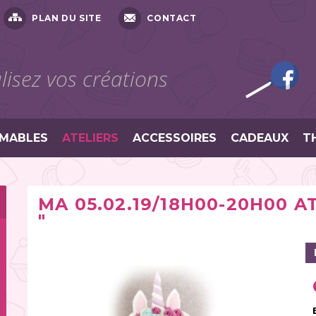
PLAN DU SITE
CONTACT
isez vos créations
MABLES
ATELIERS
ACCESSOIRES
CADEAUX
T
MA 05.02.19/18H00-20H00 A
"