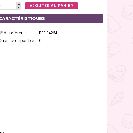
AJOUTER AU PANIER
CARACTÉRISTIQUES
N° de référence
REF-34264
Quantité disponible
0
ux.