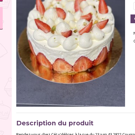
Description du produit
Rendez-vous chez CéLy'délices à la rue du 23 juin 43 2822 Courro