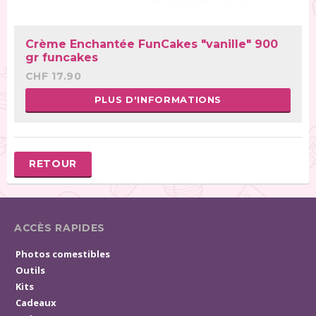
Crème Enchantée FunCakes "vanille" 900
gr funcakes
CHF 17.90
PLUS D'INFORMATIONS
RETOUR
ACCÈS RAPIDES
Photos comestibles
Outils
Kits
Cadeaux