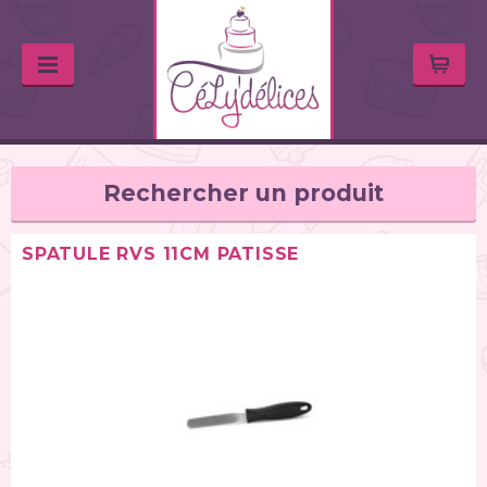
Rechercher un produit
SPATULE RVS 11CM PATISSE
TYPE DE PRODUIT
Balances de cuisine (1)
Chalumeaux (1)
Moules (391)
Douilles (76)
Poches à douille et bouteilles (62)
Spatules / ustensiles (90)