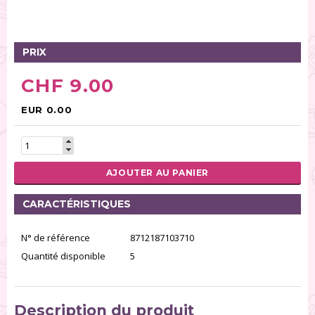
Tables tournantes (5)
Présentoirs (111)
Pinces (6)
PRIX
Rouleaux (18)
CHF 9.00
Tapis (21)
Emporte-pièces (167)
EUR 0.00
Bordures à gâteaux (35)
Outils pour pâte à sucre (86)
Presses à textures (26)
AJOUTER AU PANIER
RÉINITIALISER LA RECHERCHE
CARACTÉRISTIQUES
N° de référence
8712187103710
Quantité disponible
5
Description du produit