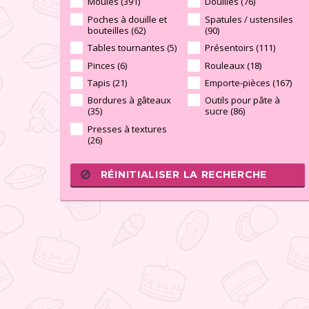
Moules (391)
Douilles (76)
Poches à douille et
Spatules / ustensiles
bouteilles (62)
(90)
Tables tournantes (5)
Présentoirs (111)
Pinces (6)
Rouleaux (18)
Tapis (21)
Emporte-pièces (167)
Bordures à gâteaux
Outils pour pâte à
(35)
sucre (86)
Presses à textures
(26)
RÉINITIALISER LA RECHERCHE