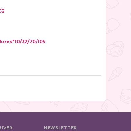
52
dures"10/32/70/105
UVER
NEWSLETTER