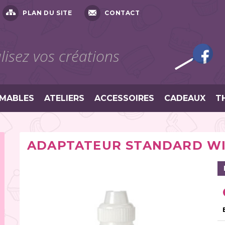
PLAN DU SITE
CONTACT
isez vos créations
MABLES
ATELIERS
ACCESSOIRES
CADEAUX
T
ADAPTATEUR STANDARD W