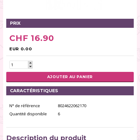
Tables tournantes (5)
Présentoirs (111)
Pinces (6)
PRIX
Rouleaux (18)
CHF 16.90
Tapis (21)
Emporte-pièces (167)
EUR 0.00
Bordures à gâteaux (35)
Outils pour pâte à sucre (86)
Presses à textures (26)
AJOUTER AU PANIER
RÉINITIALISER LA RECHERCHE
CARACTÉRISTIQUES
N° de référence
8024622062170
Quantité disponible
6
Description du produit