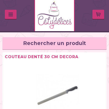
Rechercher un produit
COUTEAU DENTÉ 30 CM DECORA
TYPE DE PRODUIT
Balances de cuisine (1)
Chalumeaux (1)
Moules (391)
Douilles (76)
Poches à douille et bouteilles (62)
Spatules / ustensiles (90)