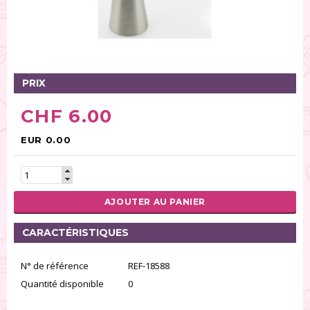
Tables tournantes (5)
Présentoirs (111)
Pinces (6)
Rouleaux (18)
Tapis (21)
PRIX
Emporte-pièces (167)
CHF 6.00
Bordures à gâteaux (35)
Outils pour pâte à sucre (86)
EUR 0.00
Presses à textures (26)
RÉINITIALISER LA RECHERCHE
AJOUTER AU PANIER
CARACTÉRISTIQUES
N° de référence
REF-18588
Quantité disponible
0