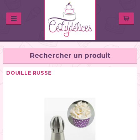
Rechercher un produit
DOUILLE RUSSE
TYPE DE PRODUIT
Balances de cuisine (1)
Chalumeaux (1)
Moules (391)
Douilles (76)
Poches à douille et bouteilles (62)
Spatules / ustensiles (90)