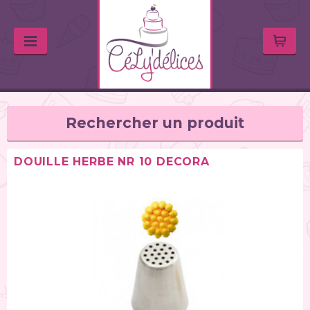
Rechercher un produit
DOUILLE HERBE NR 10 DECORA
TYPE DE PRODUIT
Balances de cuisine (1)
Chalumeaux (1)
Moules (391)
Douilles (76)
Poches à douille et bouteilles (62)
Spatules / ustensiles (90)