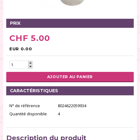
Tables tournantes (5)
Présentoirs (111)
Pinces (6)
PRIX
Rouleaux (18)
CHF 5.00
Tapis (21)
Emporte-pièces (167)
EUR 0.00
Bordures à gâteaux (35)
Outils pour pâte à sucre (86)
Presses à textures (26)
AJOUTER AU PANIER
RÉINITIALISER LA RECHERCHE
CARACTÉRISTIQUES
N° de référence
8024622059934
Quantité disponible
4
Description du produit