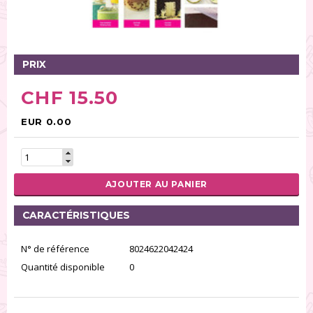
Tables tournantes (5)
Présentoirs (111)
Pinces (6)
PRIX
Rouleaux (18)
Tapis (21)
CHF 15.50
Emporte-pièces (167)
Bordures à gâteaux (35)
EUR 0.00
Outils pour pâte à sucre (86)
Presses à textures (26)
AJOUTER AU PANIER
RÉINITIALISER LA RECHERCHE
CARACTÉRISTIQUES
N° de référence
8024622042424
Quantité disponible
0