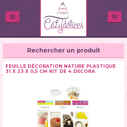
Rechercher un produit
FEUILLE DÉCORATION NATURE PLASTIQUE
31 X 23 X 0,5 CM KIT DE 4 DECORA
TYPE DE PRODUIT
Balances de cuisine (1)
Chalumeaux (1)
Moules (391)
Douilles (76)
Poches à douille et bouteilles (62)
Spatules / ustensiles (90)