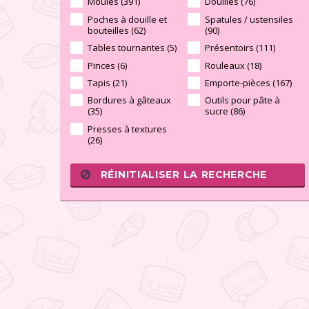
Moules (391)
Douilles (76)
Poches à douille et
Spatules / ustensiles
bouteilles (62)
(90)
Tables tournantes (5)
Présentoirs (111)
Pinces (6)
Rouleaux (18)
Tapis (21)
Emporte-pièces (167)
Bordures à gâteaux
Outils pour pâte à
(35)
sucre (86)
Presses à textures
(26)
RÉINITIALISER LA RECHERCHE