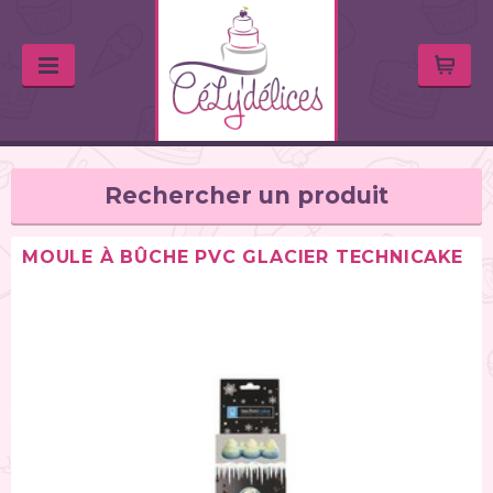
Rechercher un produit
MOULE À BÛCHE PVC GLACIER TECHNICAKE
TYPE DE PRODUIT
Balances de cuisine (1)
Chalumeaux (1)
Moules (391)
Douilles (76)
Poches à douille et bouteilles (62)
Spatules / ustensiles (90)