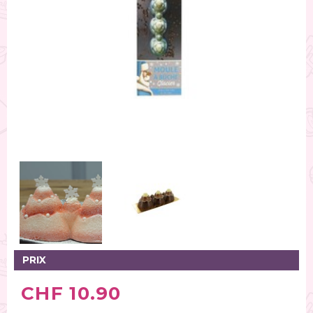
Tables tournantes (5)
Présentoirs (111)
Pinces (6)
Rouleaux (18)
Tapis (21)
Emporte-pièces (167)
Bordures à gâteaux (35)
Outils pour pâte à sucre (86)
Presses à textures (26)
RÉINITIALISER LA RECHERCHE
PRIX
CHF 10.90