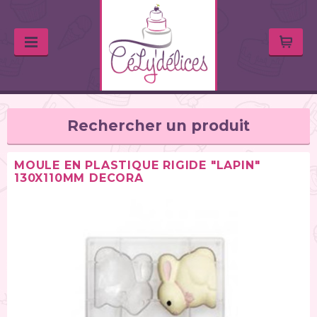
Rechercher un produit
MOULE EN PLASTIQUE RIGIDE "LAPIN"
130X110MM DECORA
TYPE DE PRODUIT
Balances de cuisine (1)
Chalumeaux (1)
Moules (391)
Douilles (76)
Poches à douille et bouteilles (62)
Spatules / ustensiles (90)