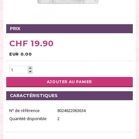
Tables tournantes (5)
Présentoirs (111)
Pinces (6)
PRIX
Rouleaux (18)
Tapis (21)
CHF 19.90
Emporte-pièces (167)
Bordures à gâteaux (35)
EUR 0.00
Outils pour pâte à sucre (86)
Presses à textures (26)
AJOUTER AU PANIER
RÉINITIALISER LA RECHERCHE
CARACTÉRISTIQUES
N° de référence
8024622063634
Quantité disponible
2