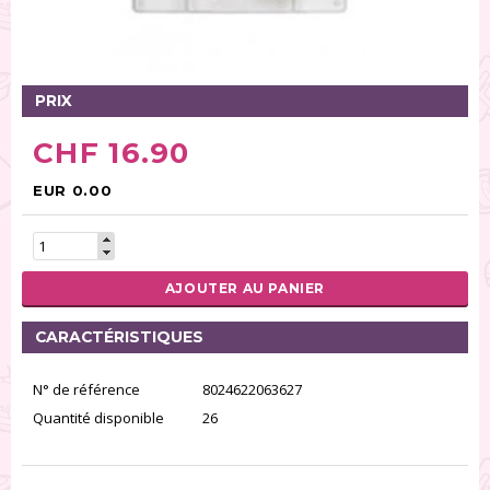
Tables tournantes (5)
Présentoirs (111)
Pinces (6)
PRIX
Rouleaux (18)
Tapis (21)
CHF 16.90
Emporte-pièces (167)
Bordures à gâteaux (35)
EUR 0.00
Outils pour pâte à sucre (86)
Presses à textures (26)
AJOUTER AU PANIER
RÉINITIALISER LA RECHERCHE
CARACTÉRISTIQUES
N° de référence
8024622063627
Quantité disponible
26