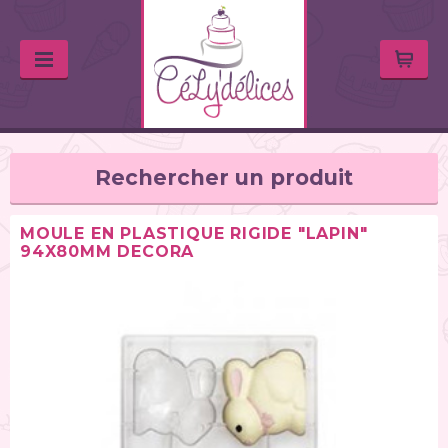
Rechercher un produit
MOULE EN PLASTIQUE RIGIDE "LAPIN"
94X80MM DECORA
TYPE DE PRODUIT
Balances de cuisine (1)
Chalumeaux (1)
Moules (391)
Douilles (76)
Poches à douille et bouteilles (62)
Spatules / ustensiles (90)