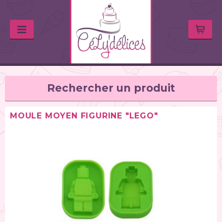
Rechercher un produit
MOULE MOYEN FIGURINE "LEGO"
TYPE DE PRODUIT
Balances de cuisine (1)
Chalumeaux (1)
Moules (391)
Douilles (76)
Poches à douille et bouteilles (62)
Spatules / ustensiles (90)