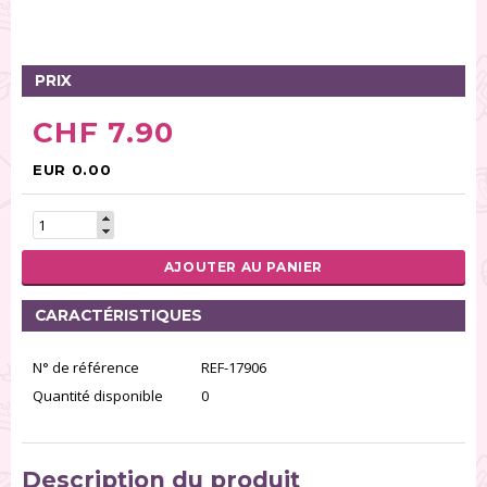
Tables tournantes (5)
Présentoirs (111)
Pinces (6)
PRIX
Rouleaux (18)
CHF 7.90
Tapis (21)
Emporte-pièces (167)
EUR 0.00
Bordures à gâteaux (35)
Outils pour pâte à sucre (86)
Presses à textures (26)
AJOUTER AU PANIER
RÉINITIALISER LA RECHERCHE
CARACTÉRISTIQUES
N° de référence
REF-17906
Quantité disponible
0
Description du produit