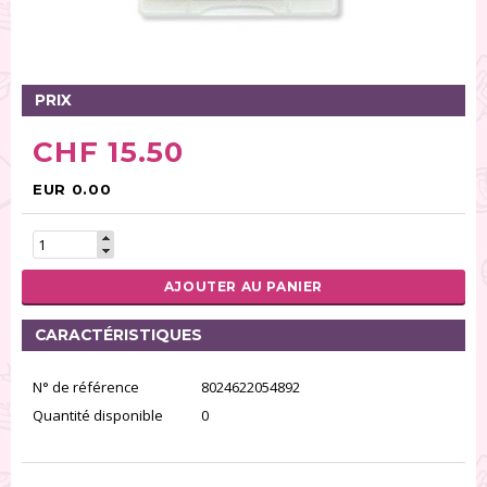
Tables tournantes (5)
Présentoirs (111)
Pinces (6)
PRIX
Rouleaux (18)
Tapis (21)
CHF 15.50
Emporte-pièces (167)
Bordures à gâteaux (35)
EUR 0.00
Outils pour pâte à sucre (86)
Presses à textures (26)
AJOUTER AU PANIER
RÉINITIALISER LA RECHERCHE
CARACTÉRISTIQUES
N° de référence
8024622054892
Quantité disponible
0