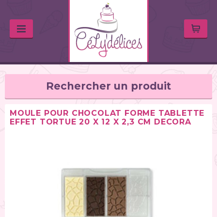
Rechercher un produit
MOULE POUR CHOCOLAT FORME TABLETTE
EFFET TORTUE 20 X 12 X 2,3 CM DECORA
TYPE DE PRODUIT
Balances de cuisine (1)
Chalumeaux (1)
Moules (391)
Douilles (76)
Poches à douille et bouteilles (62)
Spatules / ustensiles (90)