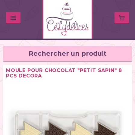
Rechercher un produit
MOULE POUR CHOCOLAT "PETIT SAPIN" 8
PCS DECORA
TYPE DE PRODUIT
Balances de cuisine (1)
Chalumeaux (1)
Moules (391)
Douilles (76)
Poches à douille et bouteilles (62)
Spatules / ustensiles (90)