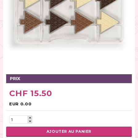
Tables tournantes (5)
Présentoirs (111)
Pinces (6)
Rouleaux (18)
Tapis (21)
Emporte-pièces (167)
Bordures à gâteaux (35)
Outils pour pâte à sucre (86)
Presses à textures (26)
PRIX
RÉINITIALISER LA RECHERCHE
CHF 15.50
EUR 0.00
AJOUTER AU PANIER