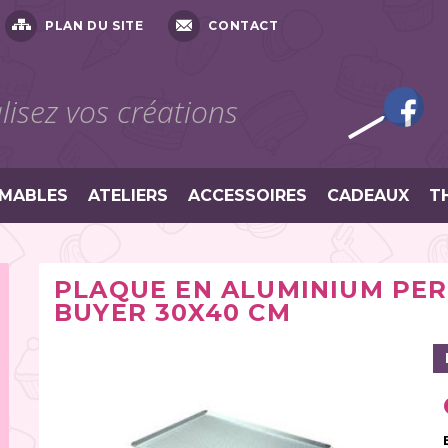
PLAN DU SITE
CONTACT
isez vos créations
MABLES
ATELIERS
ACCESSOIRES
CADEAUX
T
PLAQUE EN ALUMINIUM PER
BUYER 30X40 CM