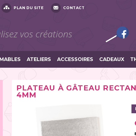
PLAN DU SITE
CONTACT
isez vos créations
MABLES
ATELIERS
ACCESSOIRES
CADEAUX
T
PLATEAU À GÂTEAU RECTANG
4MM