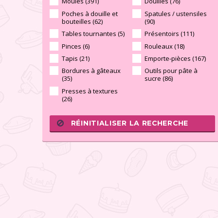
Moules (391)
Douilles (76)
Poches à douille et
Spatules / ustensiles
bouteilles (62)
(90)
Tables tournantes (5)
Présentoirs (111)
Pinces (6)
Rouleaux (18)
Tapis (21)
Emporte-pièces (167)
Bordures à gâteaux
Outils pour pâte à
(35)
sucre (86)
Presses à textures
(26)
RÉINITIALISER LA RECHERCHE