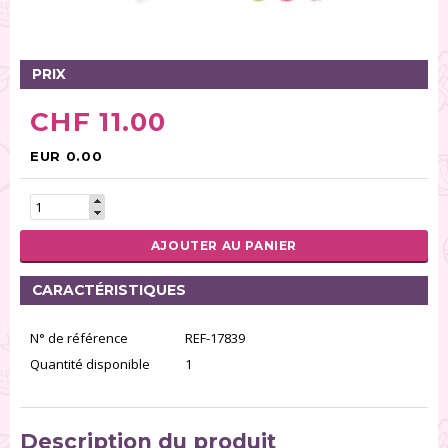
Tables tournantes (5)
Présentoirs (111)
Pinces (6)
PRIX
Rouleaux (18)
CHF 11.00
Tapis (21)
Emporte-pièces (167)
EUR 0.00
Bordures à gâteaux (35)
Outils pour pâte à sucre (86)
Presses à textures (26)
AJOUTER AU PANIER
RÉINITIALISER LA RECHERCHE
CARACTÉRISTIQUES
N° de référence
REF-17839
Quantité disponible
1
Description du produit