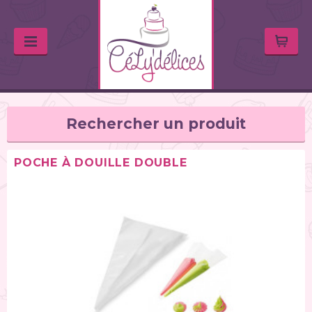
Rechercher un produit
POCHE À DOUILLE DOUBLE
TYPE DE PRODUIT
Balances de cuisine (1)
Chalumeaux (1)
Moules (391)
Douilles (76)
Poches à douille et bouteilles (62)
Spatules / ustensiles (90)