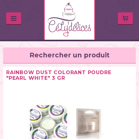
Rechercher un produit
RAINBOW DUST COLORANT POUDRE
"PEARL WHITE" 3 GR
TYPE DE PRODUIT
Balances de cuisine (1)
Chalumeaux (1)
Moules (391)
Douilles (76)
Poches à douille et bouteilles (62)
Spatules / ustensiles (90)