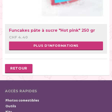
Funcakes pâte à sucre "Hot pink" 250 gr
CHF 4.40
PLUS D'INFORMATIONS
RETOUR
ACCÈS RAPIDES
Photos comestibles
Outils
Kits