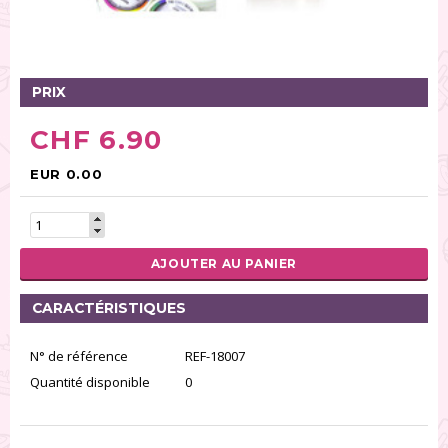
Tables tournantes (5)
Présentoirs (111)
Pinces (6)
PRIX
Rouleaux (18)
Tapis (21)
CHF 6.90
Emporte-pièces (167)
Bordures à gâteaux (35)
EUR 0.00
Outils pour pâte à sucre (86)
Presses à textures (26)
AJOUTER AU PANIER
RÉINITIALISER LA RECHERCHE
CARACTÉRISTIQUES
N° de référence
REF-18007
Quantité disponible
0