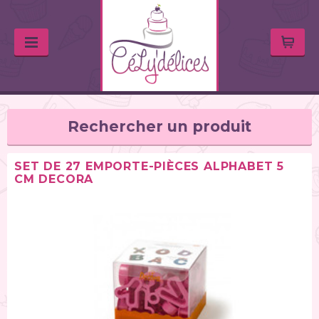
Rechercher un produit
SET DE 27 EMPORTE-PIÈCES ALPHABET 5
CM DECORA
TYPE DE PRODUIT
Balances de cuisine (1)
Chalumeaux (1)
Moules (391)
Douilles (76)
Poches à douille et bouteilles (62)
Spatules / ustensiles (90)