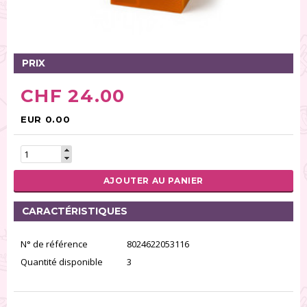
Tables tournantes (5)
Présentoirs (111)
Pinces (6)
PRIX
Rouleaux (18)
Tapis (21)
CHF 24.00
Emporte-pièces (167)
Bordures à gâteaux (35)
EUR 0.00
Outils pour pâte à sucre (86)
Presses à textures (26)
AJOUTER AU PANIER
RÉINITIALISER LA RECHERCHE
CARACTÉRISTIQUES
N° de référence
8024622053116
Quantité disponible
3