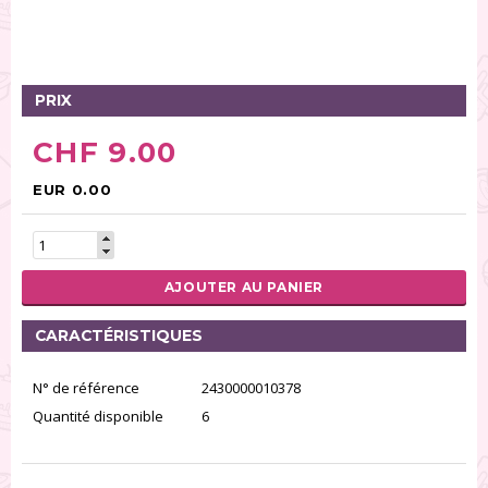
Tables tournantes (5)
Présentoirs (111)
Pinces (6)
PRIX
Rouleaux (18)
Tapis (21)
CHF 9.00
Emporte-pièces (167)
Bordures à gâteaux (35)
EUR 0.00
Outils pour pâte à sucre (86)
Presses à textures (26)
AJOUTER AU PANIER
RÉINITIALISER LA RECHERCHE
CARACTÉRISTIQUES
N° de référence
2430000010378
Quantité disponible
6