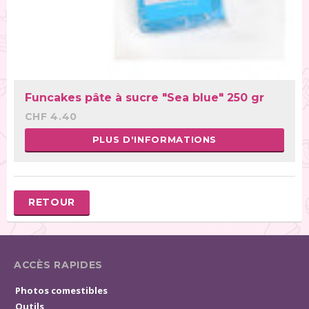
Funcakes pâte à sucre "Sea blue" 250 gr
CHF 4.40
PLUS D'INFORMATIONS
RETOUR
ACCÈS RAPIDES
Photos comestibles
Outils