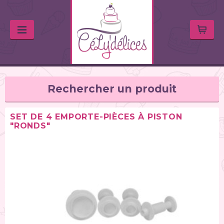
Rechercher un produit
SET DE 4 EMPORTE-PIÈCES À PISTON
"RONDS"
TYPE DE PRODUIT
Balances de cuisine (1)
Chalumeaux (1)
Moules (391)
Douilles (76)
Poches à douille et bouteilles (62)
Spatules / ustensiles (90)