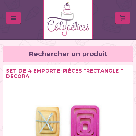
Rechercher un produit
SET DE 4 EMPORTE-PIÈCES "RECTANGLE "
DECORA
TYPE DE PRODUIT
Balances de cuisine (1)
Chalumeaux (1)
Moules (391)
Douilles (76)
Poches à douille et bouteilles (62)
Spatules / ustensiles (90)