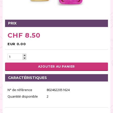
Tables tournantes (5)
Présentoirs (111)
Pinces (6)
PRIX
Rouleaux (18)
Tapis (21)
CHF 8.50
Emporte-pièces (167)
Bordures à gâteaux (35)
EUR 0.00
Outils pour pâte à sucre (86)
Presses à textures (26)
AJOUTER AU PANIER
RÉINITIALISER LA RECHERCHE
CARACTÉRISTIQUES
N° de référence
8024622051624
Quantité disponible
2